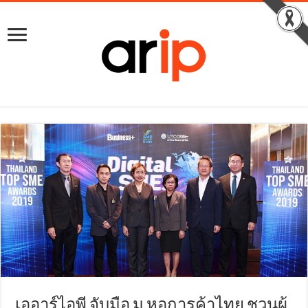
เออาร์ไอพี จับมือ ม.หอการค้าไทย ชวนผู้