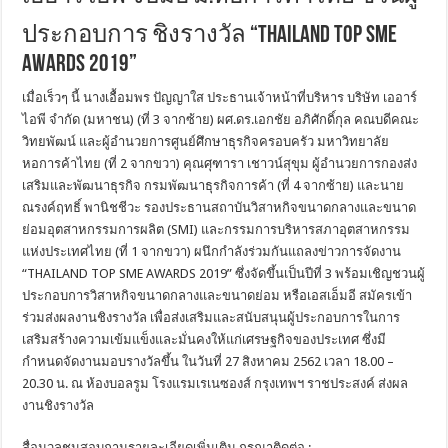
ประกอบการ ชิงรางวัล “THAILAND TOP SME
AWARDS 2019”
เมื่อเร็วๆ นี้ นางเอื้อมพร ปัญญาใส ประธานเจ้าหน้าที่บริหาร บริษัท เออาร์
ไอพี จำกัด (มหาชน) (ที่ 3 จากซ้าย) ผศ.ดร.เอกชัย อภิศักดิ์กุล คณบดีคณะ
วิทยพัฒน์ และผู้อำนวยการศูนย์ศึกษาธุรกิจครอบครัว มหาวิทยาลัย
หอการค้าไทย (ที่ 2 จากขวา) คุณศุฑารา เชาวน์สุขุม ผู้อำนวยการกองส่ง
เสริมและพัฒนาธุรกิจ กรมพัฒนาธุรกิจการค้า (ที่ 4 จากซ้าย) และนาย
ณรงค์ฤทธิ์ พานิชชีวะ รองประธานสถาบันวิสาหกิจขนาดกลางและขนาด
ย่อมอุตสาหกรรมการผลิต (SMI) และกรรมการบริหารสภาอุตสาหกรรม
แห่งประเทศไทย (ที่ 1 จากขวา) ผนึกกำลังร่วมกันแถลงข่าวการจัดงาน
“THAILAND TOP SME AWARDS 2019” ซึ่งจัดขึ้นเป็นปีที่ 3 พร้อมเชิญชวนผู้
ประกอบการวิสาหกิจขนาดกลางและขนาดย่อม หรือเอสเอ็มอี สมัครเข้า
ร่วมส่งผลงานชิงรางวัล เพื่อส่งเสริมและสนับสนุนผู้ประกอบการในการ
เสริมสร้างความเข้มแข็งและมั่นคงให้แก่เศรษฐกิจของประเทศ ซึ่งมี
กำหนดจัดงานมอบรางวัลขึ้น ในวันที่ 27 สิงหาคม 2562 เวลา 18.00 –
20.30 น. ณ ห้องบอลรูม โรงแรมเรเนซองส์ กรุงเทพฯ ราชประสงค์ ส่งผล
งานชิงรางวัล
สื่อมวลชนสอบถามรายละเอียดเพิ่มเติม กรุณาติดต่อ :