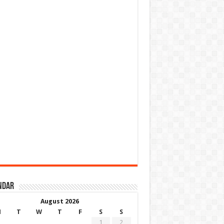
ndar
August 2026
M
T
W
T
F
S
S
1
2