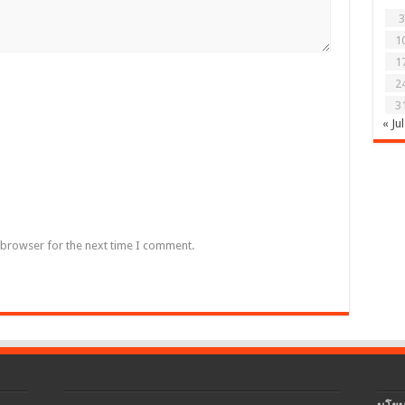
3
1
1
2
3
« Jul
 browser for the next time I comment.