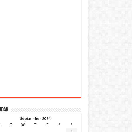
ndar
September 2024
M
T
W
T
F
S
S
1