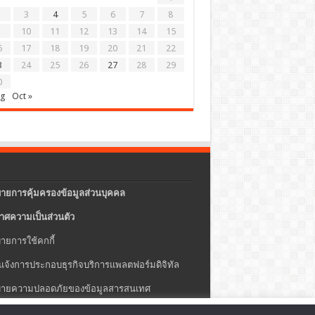
3
4
5
6
7
8
10
11
12
13
14
15
6
17
18
19
20
21
22
3
24
25
26
27
28
29
0
ug
Oct »
ายการคุ้มครองข้อมูลส่วนบุคคล
าศความเป็นส่วนตัว
ายการใช้คกกี้
แจ้งการประกอบธุรกิจบริการแพลตฟอร์มดิจิทัล
ายความปลอดภัยของข้อมูลสารสนเทศ