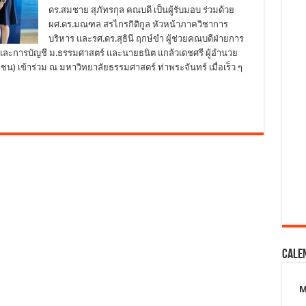
ดร.สมชาย สุภัทรกุล คณบดี เป็นผู้รับมอบ ร่วมด้วย
ผศ.ดร.มณฑล สรไกรกิติกูล หัวหน้าภาควิชาการ
บริหาร และรศ.ดร.สุธินี ฤกษ์ขำ ผู้ช่วยคณบดีฝ่ายการ
ะการบัญชี ม.ธรรมศาสตร์ และนายธนิต แกล้วเดชศรี ผู้อำนวย
หาชน) เข้าร่วม ณ มหาวิทยาลัยธรรมศาสตร์ ท่าพระจันทร์ เมื่อเร็ว ๆ
Cale