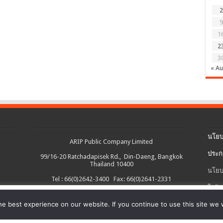
2
9
1
2
3
« A
นโยบ
ARIP Public Company Limited
ประก
99/16-20 Ratchadapisek Rd., Din-Daeng, Bangkok
Thailand 10400
นโยบ
Tel : 66(0)2642-3400 Fax: 66(0)2641-2331
ใบรับ
งต่อเนื่อง และอำนวยความสะดวกในการใช้งานเว็บไซต์ รวมถึงช่วยให้เราปรับ
e best experience on our website. If you continue to use this site we w
นโยบ
ายละเอียดเพิ่มเติมได้ใน
นโยบายคุกกี้