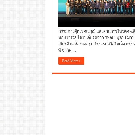
กรรมการผู้ทรงคุณวุฒิ และผ่านการโหวตคัดเลือ
มอบรางวัล ได้รับเกียรติจาก ฯพณฯ นุรักษ์ มา
เกียรติ ณ ห้องบอลรูม โรงแรมสวิสโฮเต็ล กรุ
พี จำกัด …
Read More »