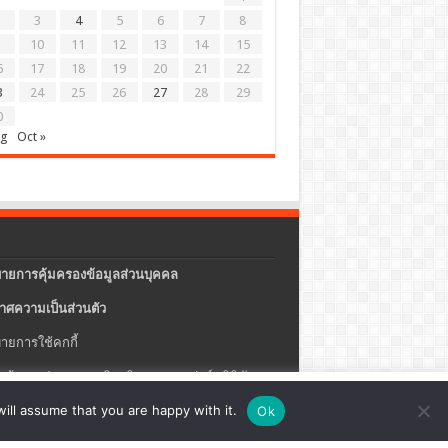
3
4
5
6
7
8
10
11
12
13
14
15
6
17
18
19
20
21
22
3
24
25
26
27
28
29
0
ug
Oct »
ายการคุ้มครองข้อมูลส่วนบุคคล
าศความเป็นส่วนตัว
ายการใช้คกกี้
แจ้งการประกอบธุรกิจบริการแพลตฟอร์มดิจิทัล
ปรุง
ตั้งค่าคุกกี้
ตกลง
ill assume that you are happy with it.
Ok
ายความปลอดภัยของข้อมูลสารสนเทศ