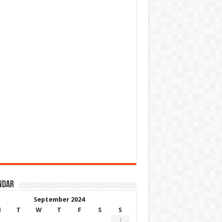
ndar
September 2024
M
T
W
T
F
S
S
1