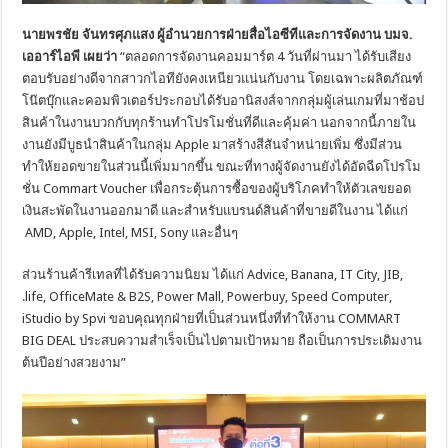
นายพรชัย จันทรศุภแสง ผู้อำนวยการฝ่ายสื่อไอซีทีและการจัดงาน บมจ.
เออาร์ไอพี เผยว่า
“ตลอดการจัดงานคอมมาร์ต 4 วันที่ผ่านมา ได้รับเสียง
ตอบรับอย่างดีจากสาวกไอทียังคงเหนียวแน่นกับงาน โดยเฉพาะผลิตภัณฑ์
โน๊ตบุ๊กและคอมพิวเตอร์ประกอบได้รับอานิสงส์จากกลุ่มผู้เล่นเกมที่มาช้อป
สินค้าในงานบวกกับทุกร้านทำโปรโมชั่นที่ดีและคุ้มค่า นอกจากนี้ภายใน
งานยังมีบูธนำสินค้าในกลุ่ม Apple มาสร้างสีสันจำหน่ายเพิ่ม ซึ่งมีส่วน
ทำให้ยอดขายในส่วนนี้เพิ่มมากขึ้น ขณะที่ทางผู้จัดงานยังได้อัดฉีดโปรโม
ชั่น Commart Voucher เพื่อกระตุ้นการซื้อของผู้บริโภคทำให้ตัวเลขยอด
เงินสะพัดในงานออกมาดี และสำหรับแบรนด์สินค้าที่ขายดีในงาน ได้แก่
AMD, Apple, Intel, MSI, Sony และอื่นๆ
ส่วนร้านค้ารีเทลที่ได้รับความนิยม ได้แก่ Advice, Banana, IT City, JIB,
.life, OfficeMate & B2S, Power Mall, Powerbuy, Speed Computer,
iStudio by Spvi ขอบคุณทุกฝ่ายที่เป็นส่วนหนึ่งที่ทำให้งาน COMMART
BIG DEAL ประสบความสำเร็จเป็นไปตามเป้าหมาย ถือเป็นการประเดิมงาน
ต้นปีอย่างสวยงาม”