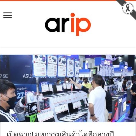
เปิดฉาก! มหกรรมสินค้าไอทีกลางปี