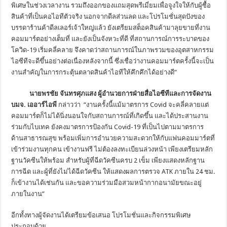
พิเศษในช่วงเวลางาน รวมถึงออกของแถมสุดพรีเมี่ยมเพื่อจูงใจให้กับผู้ซื้อ
สินค้าที่เป็นคอไอทีตัวจริง นอกจากดีลส่วนลด และโปรโมชั่นสุดปังของ
บรรดาร้านค้าดีลเลอร์เจ้าใหญ่แล้ว ยังเตรียมสต็อคสินค้ามาลุยขายที่งาน
คอมมาร์ตอย่างเต็มที่ และยังเป็นจังหวะที่ดี ที่สถานการณ์การระบาดของ
โควิด-19 เริ่มคลี่คลาย จึงคาดว่าสถานการณ์ในภาพรวมของอุตสาหกรรม
ไอซีทีจะดีขึ้นอย่างต่อเนื่องหลังจากนี้ ซึ่งเชื่อว่างานคอมมาร์ตครั้งนี้จะเป็น
งานสำคัญในการกระตุ้นตลาดสินค้าไอทีให้คึกคึกได้อย่างดี”
นายพรชัย จันทรศุภแสง ผู้อำนวยการฝ่ายสื่อไอซีทีและการจัดงาน
บมจ
. เออาร์ไอพี
กล่าวว่า “งานครั้งนี้แม้มาตรการ Covid จะคลี่คลายแต่
คอมมาร์ตก็ไม่ได้นิ่งนอนใจกับสถานการณ์ที่เกิดขึ้น และได้ประสานงาน
ร่วมกับไบเทค ยังคงมาตรการป้องกัน Covid-19 ที่เป็นไปตามมาตรการ
ด้านสาธารณสุข พร้อมเพิ่มการอำนวยความสะดวกให้กับแฟนคอมมาร์ตที่
เข้าร่วมงานทุกคน เข้างานฟรี ไม่ต้องลงทะเบียนล่วงหน้า เพียงเตรียมหลัก
ฐานวัคซีนให้พร้อม สำหรับผู้ที่ฉีดวัคซีนครบ 2 เข็ม เพียงแสดงหลักฐาน
การฉีด และผู้ที่ยังไม่ได้ฉีดวัคซีน ให้แสดงผลการตรวจ ATK ภายใน 24 ชม.
ก็เข้างานได้เช่นกัน และขอความร่วมมือสวมหน้ากากอนามัยขณะอยู่
ภายในงาน”
อีกทั้งทางผู้จัดงานได้เตรียมข้อเสนอ โปรโมชั่นและกิจกรรมพิเศษ
ประกอบด้วย