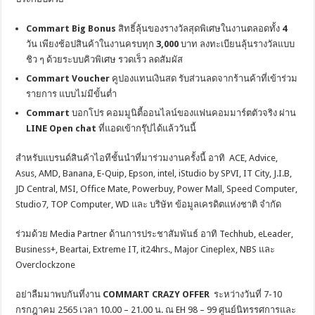
Commart Big Bonus
สิทธิ์ลุ้นของรางวัลสุดพิเศษในงานตลอดทั้ง
4
วัน เพียงช้อปสินค้าในงานครบทุก
3,000
บาท ลงทะเบียนลุ้นรางวัลแบบ
ชิว ๆ ด้วยระบบคิวพิเศษ รวดเร็ว ลดสัมผัส
Commart Voucher
คูปองแทนเงินสด รับส่วนลดจากร้านค้าที่เข้าร่วม
รายการ แบบไม่มีขั้นต่ำ
Commart
บอกโปร คอมมูนิตี้ออนไลน์ของแฟนคอมมาร์ตตัวจริง ผ่าน
LINE Open chat
ที่แอดเข้ากรุ๊ปได้แล้ววันนี้
สำหรับแบรนด์สินค้าไอทีชั้นนำที่มาร่วมงานครั้งนี้ อาทิ ACE, Advice,
Asus, AMD, Banana, E-Quip, Epson, intel, iStudio by SPVI, IT City, J.I.B,
JD Central, MSI, Office Mate, Powerbuy, Power Mall, Speed Computer,
Studio7, TOP Computer, WD และ บริษัท ข้อมูลเครดิตแห่งชาติ จำกัด
ร่วมด้วย Media Partner ด้านการประชาสัมพันธ์ อาทิ Techhub, eLeader,
Business+, Beartai, Extreme IT, it24hrs., Major Cineplex, NBS และ
Overclockzone
อย่าลืมมาพบกันที่งาน
COMMART
CRAZY OFFER
ระหว่างวันที่ 7-10
กรกฎาคม 2565 เวลา 10.00 – 21.00 น. ณ EH 98 – 99 ศูนย์นิทรรศการและ