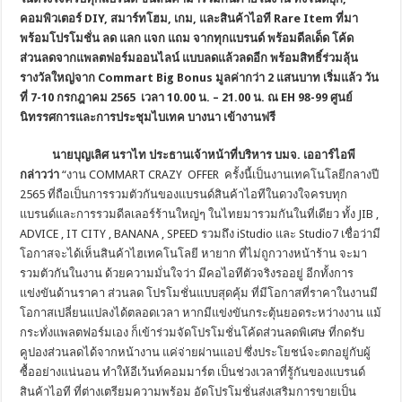
คอมพิวเตอร์ DIY, สมาร์ทโฮม, เกม, และสินค้าไอที Rare Item ที่มา
พร้อมโปรโมชั่น ลด แลก แจก แถม จากทุกแบรนด์ พร้อมดีลเด็ด โค้ด
ส่วนลดจากแพลตฟอร์มออนไลน์ แบบลดแล้วลดอีก พร้อมสิทธิ์ร่วมลุ้น
รางวัลใหญ่จาก Commart Big Bonus มูลค่ากว่า 2 แสนบาท เริ่มแล้ว วัน
ที่ 7-10 กรกฎาคม 2565 เวลา 10.00 น. – 21.00 น. ณ EH 98-99 ศูนย์
นิทรรศการและการประชุมไบเทค บางนา เข้างานฟรี
นายบุญเลิศ นราไท ประธานเจ้าหน้าที่บริหาร บมจ
. เออาร์ไอพี
กล่าวว่า
“งาน COMMART CRAZY OFFER
ครั้งนี้เป็นงานเทคโนโลยีกลางปี
2565 ที่ถือเป็นการรวมตัวกันของแบรนด์สินค้าไอทีในดวงใจครบทุก
แบรนด์และการรวมดีลเลอร์ร้านใหญ่ๆ ในไทยมารวมกันในที่เดียว ทั้ง JIB ,
ADVICE , IT CITY , BANANA , SPEED รวมถึง iStudio และ Studio7 เชื่อว่ามี
โอกาสจะได้เห็นสินค้าไฮเทคโนโลยี หายาก ที่ไม่ถูกวางหน้าร้าน จะมา
รวมตัวกันในงาน ด้วยความมั่นใจว่า มีคอไอทีตัวจริงรออยู่ อีกทั้งการ
แข่งขันด้านราคา ส่วนลด โปรโมชั่นแบบสุดคุ้ม ที่มีโอกาสที่ราคาในงานมี
โอกาสเปลี่ยนแปลงได้ตลอดเวลา หากมีแข่งขันกระตุ้นยอดระหว่างงาน แม้
กระทั่งแพลตฟอร์มเอง ก็เข้าร่วมจัดโปรโมชั่นโค้ดส่วนลดพิเศษ ที่กดรับ
คูปองส่วนลดได้จากหน้างาน แค่จ่ายผ่านแอป ซึ่งประโยชน์จะตกอยู่กับผู้
ซื้ออย่างแน่นอน ทำให้อีเว้นท์คอมมาร์ต เป็นช่วงเวลาที่รู้กันของแบรนด์
สินค้าไอที ที่ต่างเตรียมความพร้อม อัดโปรโมชั่นส่งเสริมการขายเป็น