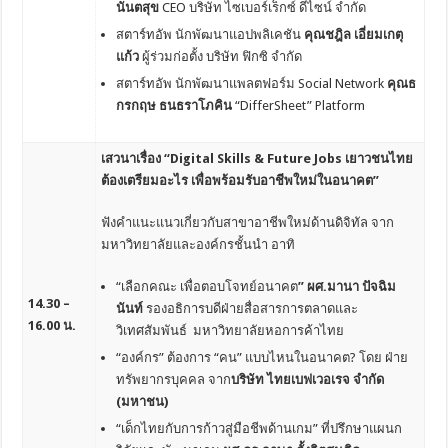
นันตสุข
CEO บริษัท ไซเบอร์เร็กซ์ ดีไซน์ จำกัด
สตาร์ทอัพ นักพัฒนาแอปพลิเคชัน
คุณชฎิล เอี่ยมเกตุ
แก้ว
ผู้ร่วมก่อตั้ง บริษัท ฟิกซิ จำกัด
สตาร์ทอัพ นักพัฒนาแพลตฟอร์ม Social Network
คุณ
ธ
กรกฤษ ธนธราโภคิน
“DifferSheet” Platform
เสวนาเรื่อง “Digital Skills & Future Jobs เยาวชนไทย
ต้องเตรียมอะไร เพื่อพร้อมรับอาชีพใหม่ในอนาคต”
ฟังคำแนะแนวเกี่ยวกับสาขาอาชีพใหม่ด้านดิจิทัล จาก
มหาวิทยาลัยและองค์กรชั้นนำ อาทิ
“เลือกคณะ เพื่อตอบโจทย์อนาคต
” ผศ
.มานา ปัจฉิม
14.30 –
นันท์
รองอธิการบดีฝ่ายสื่อสารการตลาดและ
16.00 น.
วิเทศสัมพันธ์ มหาวิทยาลัยหอการค้าไทย
“องค์กร” ต้องการ “คน” แบบไหนในอนาคต? โดย ฝ่าย
ทรัพยากรบุคคล จาก
บริษัท ไทยเบฟเวอเรจ จำกัด
(มหาชน)
“เด็กไทยกับการก้าวสู่มือชีพด้านเกม” ที่ปรึกษาแผนก