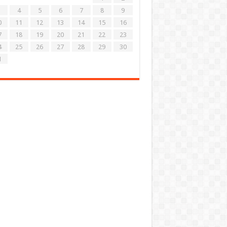
4
5
6
7
8
9
0
11
12
13
14
15
16
7
18
19
20
21
22
23
4
25
26
27
28
29
30
1