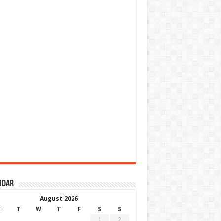
ndar
August 2026
M
T
W
T
F
S
S
1
2