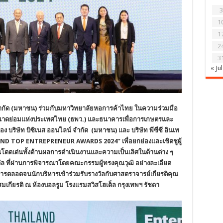
3
1
1
2
3
« Jul
ำกัด (มหาชน) ร่วมกับมหาวิทยาลัยหอการค้าไทย ในความร่วมมือ
ดย่อมแห่งประเทศไทย (ธพว.) และธนาคารเพื่อการเกษตรและ
บริษัท บิซิเนส ออนไลน์ จำกัด (มหาชน) และ บริษัท พีซีซี อินเท
LAND TOP ENTREPRENEUR AWARDS 2024” เพื่อยกย่องและเชิดชูผู้
ดดเด่นทั้งด้านผลการดำเนินงานและความเป็นเลิศในด้านต่าง ๆ
รางวัล ที่ผ่านการพิจารณาโดยคณะกรรมผู้ทรงคุณวุฒิ อย่างละเอียด
รตลอดจนนักบริหารเข้าร่วมรับรางวัลกับศาสตราจารย์เกียรติคุณ
เกียรติ ณ ห้องบอลรูม โรงแรมสวิสโฮเต็ล กรุงเทพฯ รัชดา