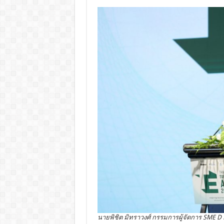
นายพิชิต มิทราวงศ์ กรรมการผู้จัดการ SME D