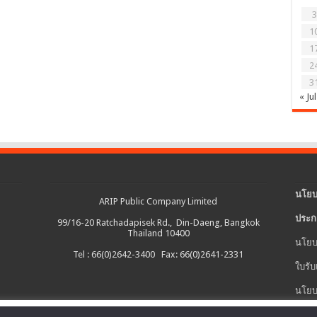
3
1
1
2
3
« Jul
นโยบ
ARIP Public Company Limited
ประก
99/16-20 Ratchadapisek Rd., Din-Daeng, Bangkok
Thailand 10400
นโยบ
Tel : 66(0)2642-3400 Fax: 66(0)2641-2331
ใบรับ
นโยบ