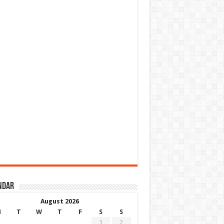
ndar
August 2026
M
T
W
T
F
S
S
1
2