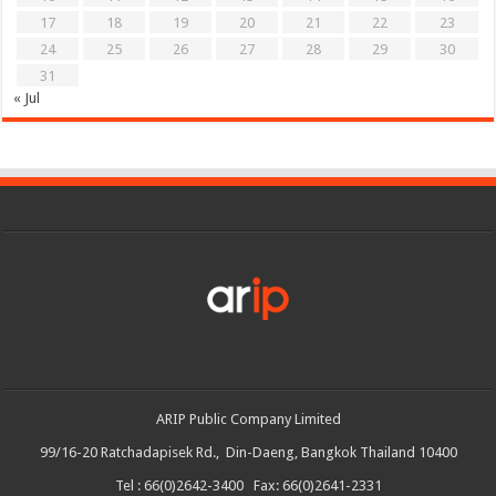
17
18
19
20
21
22
23
24
25
26
27
28
29
30
31
« Jul
ARIP Public Company Limited
99/16-20 Ratchadapisek Rd., Din-Daeng, Bangkok Thailand 10400
Tel : 66(0)2642-3400 Fax: 66(0)2641-2331