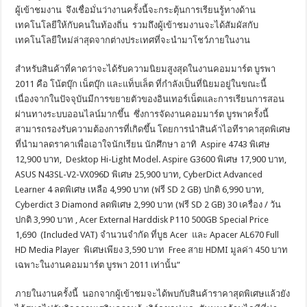
ผู้เข้าชมงาน จึงเชื่อมั่นว่างานครั้งนี้จะกระตุ้นการเรียนรู้ทางด้าน
เทคโนโลยีให้กับคนในท้องถิ่น รวมถึงผู้เข้าชมงานจะได้สัมผัสกับ
เทคโนโลยีใหม่ล่าสุดจากต่างประเทศที่จะนำมาโชว์ภายในงาน
สำหรับสินค้าที่คาดว่าจะได้รับความนิยมสูงสุดในงานคอมมาร์ต บูรพา
2011 คือ โน้ตบุ๊ก เน็ตบุ๊ก และแท็บเล็ต ที่กำลังเป็นที่นิยมอยู่ในขณะนี้
เนื่องจากในปัจจุบันมีการขยายตัวของอินเทอร์เน็ตและการเรียนการสอน
ผ่านทางระบบออนไลน์มากขึ้น ซึ่งการจัดงานคอมมาร์ต บูรพาครั้งนี้
สามารถรองรับความต้องการที่เกิดขึ้น โดยการนำสินค้าไอทีราคาสุดพิเศษ
ที่นำมาลดราคาเพื่อเอาใจนักเรียน นักศึกษา อาทิ Aspire 4743 พิเศษ
12,900 บาท, Desktop Hi-Light Model. Aspire G3600 พิเศษ 17,900 บาท,
ASUS N43SL-V2-VX096D พิเศษ 25,900 บาท, CyberDict Advanced
Learner 4 ลดพิเศษ เหลือ 4,990 บาท (ฟรี SD 2 GB) ปกติ 6,990 บาท,
Cyberdict 3 Diamond ลดพิเศษ 2,990 บาท (ฟรี SD 2 GB) 30 เครื่อง / วัน
ปกติ 3,990 บาท , Acer External Harddisk P110 500GB Special Price
1,690 (Included VAT) จำนวนจำกัด ที่บูธ Acer และ Apacer AL670 Full
HD Media Player พิเศษเพียง 3,590 บาท Free สาย HDMI มูลค่า 450 บาท
เฉพาะในงานคอมมาร์ต บูรพา 2011 เท่านั้น”
ภายในงานครั้งนี้ นอกจากผู้เข้าชมจะได้พบกับสินค้าราคาสุดพิเศษแล้วยัง