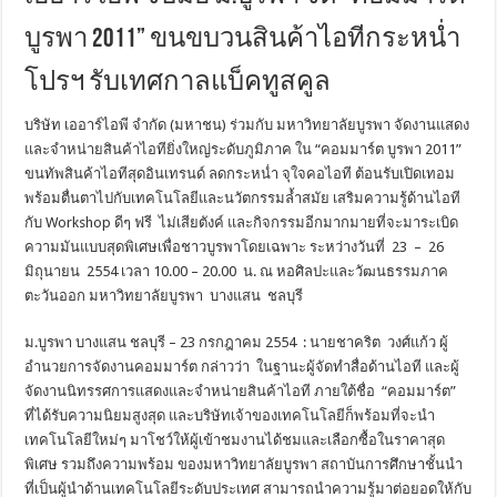
บูรพา 2011” ขนขบวนสินค้าไอทีกระหน่ำ
โปรฯ รับเทศกาลแบ็คทูสคูล
บริษัท เออาร์ไอพี จำกัด (มหาชน) ร่วมกับ มหาวิทยาลัยบูรพา จัดงานแสดง
และจำหน่ายสินค้าไอทียิ่งใหญ่ระดับภูมิภาค ใน “คอมมาร์ต บูรพา 2011”
ขนทัพสินค้าไอทีสุดอินเทรนด์ ลดกระหน่ำ จุใจคอไอที ต้อนรับเปิดเทอม
พร้อมตื่นตาไปกับเทคโนโลยีและนวัตกรรมล้ำสมัย เสริมความรู้ด้านไอที
กับ Workshop ดีๆ ฟรี ไม่เสียตังค์ และกิจกรรมอีกมากมายที่จะมาระเบิด
ความมันแบบสุดพิเศษเพื่อชาวบูรพาโดยเฉพาะ ระหว่างวันที่ 23 – 26
มิถุนายน 2554 เวลา 10.00 – 20.00 น. ณ หอศิลปะและวัฒนธรรมภาค
ตะวันออก มหาวิทยาลัยบูรพา บางแสน ชลบุรี
ม.บูรพา บางแสน ชลบุรี – 23 กรกฎาคม 2554 : นายชาคริต วงศ์แก้ว ผู้
อำนวยการจัดงานคอมมาร์ต กล่าวว่า ในฐานะผู้จัดทำสื่อด้านไอที และผู้
จัดงานนิทรรศการแสดงและจำหน่ายสินค้าไอที ภายใต้ชื่อ “คอมมาร์ต”
ที่ได้รับความนิยมสูงสุด และบริษัทเจ้าของเทคโนโลยีก็พร้อมที่จะนำ
เทคโนโลยีใหม่ๆ มาโชว์ให้ผู้เข้าชมงานได้ชมและเลือกซื้อในราคาสุด
พิเศษ รวมถึงความพร้อม ของมหาวิทยาลัยบูรพา สถาบันการศึกษาชั้นนำ
ที่เป็นผู้นำด้านเทคโนโลยีระดับประเทศ สามารถนำความรู้มาต่อยอดให้กับ