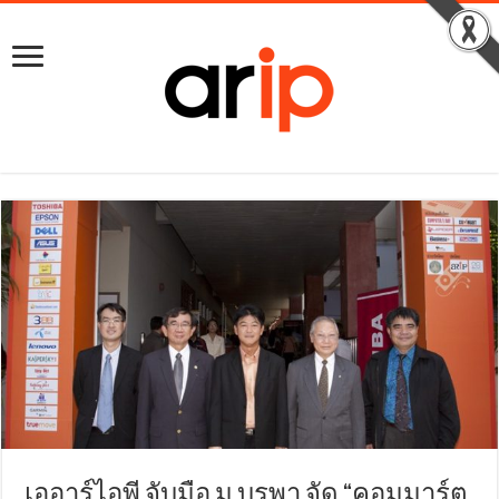
เออาร์ไอพี จับมือ ม.บูรพา จัด “คอมมาร์ต