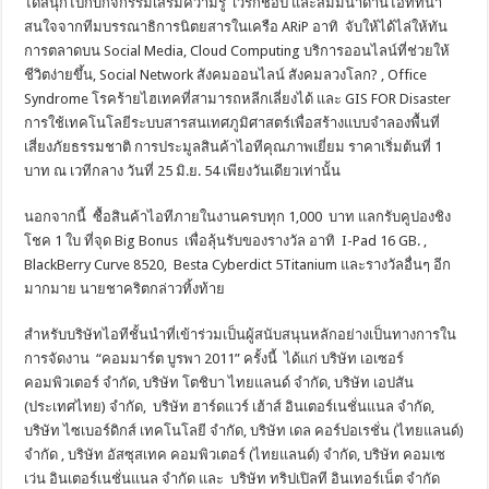
ได้สนุกไปกับกิจกรรมเสริมความรู้ เวิร์กชอป และสัมมนาด้านไอทีที่น่า
สนใจจากทีมบรรณาธิการนิตยสารในเครือ ARiP อาทิ จับให้ได้ไล่ให้ทัน
การตลาดบน Social Media, Cloud Computing บริการออนไลน์ที่ช่วยให้
ชีวิตง่ายขึ้น, Social Network สังคมออนไลน์ สังคมลวงโลก? , Office
Syndrome โรคร้ายไฮเทคที่สามารถหลีกเลี่ยงได้ และ GIS FOR Disaster
การใช้เทคโนโลยีระบบสารสนเทศภูมิศาสตร์เพื่อสร้างแบบจำลองพื้นที่
เสี่ยงภัยธรรมชาติ การประมูลสินค้าไอทีคุณภาพเยี่ยม ราคาเริ่มต้นที่ 1
บาท ณ เวทีกลาง วันที่ 25 มิ.ย. 54 เพียงวันเดียวเท่านั้น
นอกจากนี้ ซื้อสินค้าไอทีภายในงานครบทุก 1,000 บาท แลกรับคูปองชิง
โชค 1 ใบ ที่จุด Big Bonus เพื่อลุ้นรับของรางวัล อาทิ I-Pad 16 GB. ,
BlackBerry Curve 8520, Besta Cyberdict 5Titanium และรางวัลอื่นๆ อีก
มากมาย นายชาคริตกล่าวทิ้งท้าย
สำหรับบริษัทไอทีชั้นนำที่เข้าร่วมเป็นผู้สนับสนุนหลักอย่างเป็นทางการใน
การจัดงาน “คอมมาร์ต บูรพา 2011” ครั้งนี้ ได้แก่ บริษัท เอเซอร์
คอมพิวเตอร์ จำกัด, บริษัท โตชิบา ไทยแลนด์ จำกัด, บริษัท เอปสัน
(ประเทศไทย) จำกัด, บริษัท ฮาร์ดแวร์ เฮ้าส์ อินเตอร์เนชั่นแนล จำกัด,
บริษัท ไซเบอร์ดิกส์ เทคโนโลยี จำกัด, บริษัท เดล คอร์ปอเรชั่น (ไทยแลนด์)
จำกัด , บริษัท อัสซุสเทค คอมพิวเตอร์ (ไทยแลนด์) จำกัด, บริษัท คอมเซ
เว่น อินเตอร์เนชั่นแนล จำกัด และ บริษัท ทริปเปิลที อินเทอร์เน็ต จำกัด